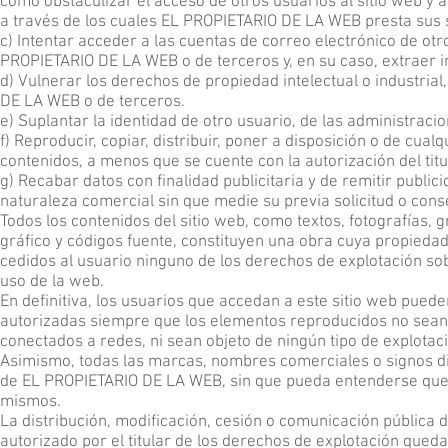
como obstaculizar el acceso de otros usuarios al sitio web y
a través de los cuales EL PROPIETARIO DE LA WEB presta sus s
c) Intentar acceder a las cuentas de correo electrónico de otr
PROPIETARIO DE LA WEB o de terceros y, en su caso, extraer 
d) Vulnerar los derechos de propiedad intelectual o industrial
DE LA WEB o de terceros.
e) Suplantar la identidad de otro usuario, de las administracio
f) Reproducir, copiar, distribuir, poner a disposición o de cu
contenidos, a menos que se cuente con la autorización del tit
g) Recabar datos con finalidad publicitaria y de remitir publi
naturaleza comercial sin que medie su previa solicitud o cons
Todos los contenidos del sitio web, como textos, fotografías, 
gráfico y códigos fuente, constituyen una obra cuya propied
cedidos al usuario ninguno de los derechos de explotación so
uso de la web.
En definitiva, los usuarios que accedan a este sitio web puede
autorizadas siempre que los elementos reproducidos no sean c
conectados a redes, ni sean objeto de ningún tipo de explotac
Asimismo, todas las marcas, nombres comerciales o signos dis
de EL PROPIETARIO DE LA WEB, sin que pueda entenderse que e
mismos.
La distribución, modificación, cesión o comunicación pública 
autorizado por el titular de los derechos de explotación qued